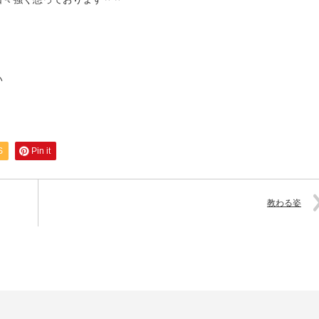
い
S
Pin it
教わる姿