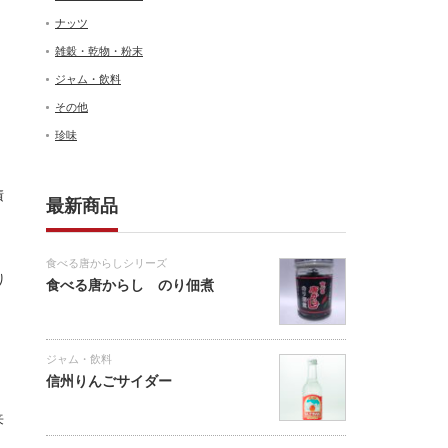
ナッツ
雑穀・乾物・粉末
ジャム・飲料
その他
珍味
積
最新商品
食べる唐からしシリーズ
り
食べる唐からし のり佃煮
ジャム・飲料
信州りんごサイダー
来