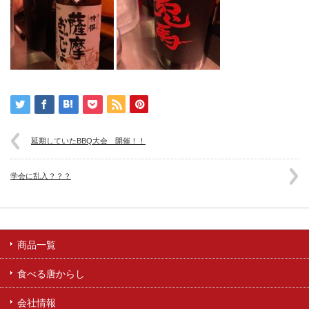
延期していたBBQ大会 開催！！
学会に乱入？？？
商品一覧
食べる唐からし
会社情報