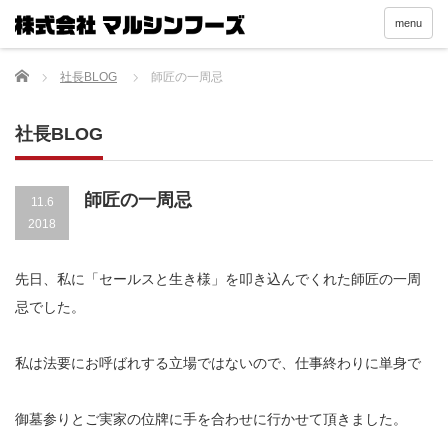
menu
Home
社長BLOG
師匠の一周忌
社長BLOG
師匠の一周忌
11.6
2018
先日、私に「セールスと生き様」を叩き込んでくれた師匠の一周
忌でした。
私は法要にお呼ばれする立場ではないので、仕事終わりに単身で
御墓参りとご実家の位牌に手を合わせに行かせて頂きました。