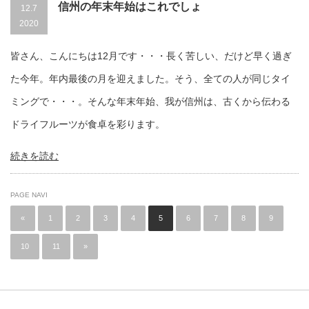
信州の年末年始はこれでしょ
12.7
2020
皆さん、こんにちは12月です・・・長く苦しい、だけど早く過ぎ
た今年。年内最後の月を迎えました。そう、全ての人が同じタイ
ミングで・・・。そんな年末年始、我が信州は、古くから伝わる
ドライフルーツが食卓を彩ります。
続きを読む
PAGE NAVI
«
1
2
3
4
5
6
7
8
9
10
11
»